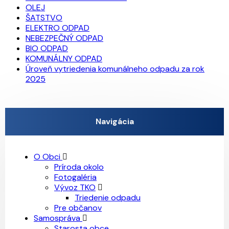
OLEJ
ŠATSTVO
ELEKTRO ODPAD
NEBEZPEČNÝ ODPAD
BIO ODPAD
KOMUNÁLNY ODPAD
Úroveň vytriedenia komunálneho odpadu za rok
2025
Navigácia
O Obci
Príroda okolo
Fotogaléria
Vývoz TKO
Triedenie odpadu
Pre občanov
Samospráva
Starosta obce