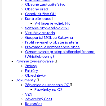
Obecné zastupiteľstvo
Obecný úrad
Cenník služieb OÚ
Kontrolór obce
Vyhlásenie volieb HK
Sčítanie obyvateľov 2021
Virtuálny cintorín
Geoportal MObec Bukovina
Profil verejného obstarávateľa
Právomoci a kompetencie obce
Oznamovanie protispoločenskej činnosti
(Whistleblowing)
Povinné zverejňovanie
Zmluvy
Faktúry
Objednávky
Dokumenty
Zápisnice a uznesenia OZ
Pozvánky na OZ
VZN
Záverečný účet
Rozpočet