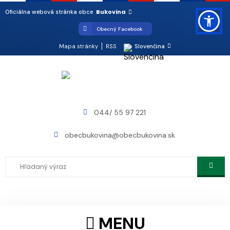
Bukovina
Oficiálna webová stránka obce
Obecný Facebook
Mapa stránky
RSS
Slovenčina
044/ 55 97 221
obecbukovina@obecbukovina.sk
MENU